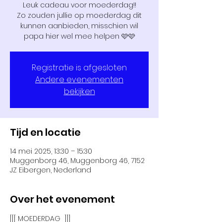
Leuk cadeau voor moederdag!!
Zo zouden jullie op moederdag dit
kunnen aanbieden, misschien wil
papa hier wel mee helpen 🩷🩷
Registratie is afgesloten
Andere evenementen
bekijken
Tijd en locatie
14 mei 2025, 13:30 – 15:30
Muggenborg 46, Muggenborg 46, 7152
JZ Eibergen, Nederland
Over het evenement
[[[ MOEDERDAG  ]]]