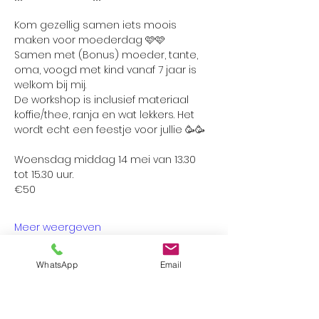
Kom gezellig samen iets moois 
maken voor moederdag 🩷🩷
Samen met (Bonus) moeder, tante, 
oma, voogd met kind vanaf 7 jaar is 
welkom bij mij.
De workshop is inclusief materiaal 
koffie/thee, ranja en wat lekkers. Het 
wordt echt een feestje voor jullie 🥳🥳
Woensdag middag 14 mei van 13.30 
tot 15.30 uur.
€50
Meer weergeven
WhatsApp
Email
Deel dit evenement