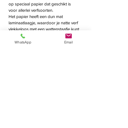
op speciaal papier dat geschikt is 
voor allerlei verfsoorten.
Het papier heeft een dun mat 
laminaatlaagje, waardoor je natte verf 
vlekkeloos met een wattenstaafje kunt 
weghalen of corrigeren. De verf hecht 
mooi aan het papier; dit is écht ideaal!
WhatsApp
Email
Inclusief boekje met 11 handige tips 
voor het mooiste resultaat.
Lisa Stipt